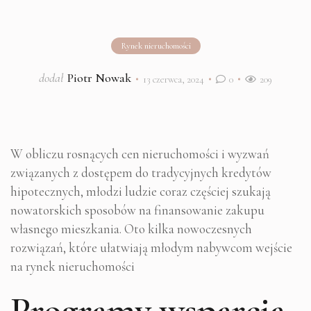
Rynek nieruchomości
dodał
Piotr Nowak
13 czerwca, 2024
0
209
W obliczu rosnących cen nieruchomości i wyzwań
związanych z dostępem do tradycyjnych kredytów
hipotecznych, młodzi ludzie coraz częściej szukają
nowatorskich sposobów na finansowanie zakupu
własnego mieszkania. Oto kilka nowoczesnych
rozwiązań, które ułatwiają młodym nabywcom wejście
na rynek nieruchomości
Programy wsparcia