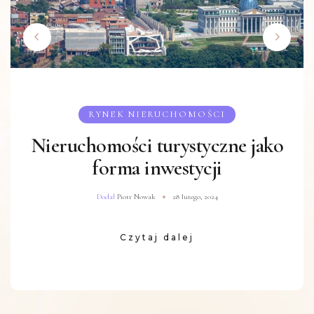
RYNEK NIERUCHOMOŚCI
Odkryj potencjał działki
przemysłowej
Dodał
Piotr Nowak
19 lutego, 2024
Czytaj dalej