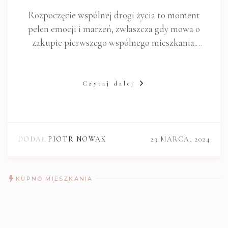
Rozpoczęcie wspólnej drogi życia to moment
pełen emocji i marzeń, zwłaszcza gdy mowa o
zakupie pierwszego wspólnego mieszkania.
Decyzja ta wiąże się z wieloma dylematami i
wyzwaniami, dlatego kluczowe jest podejście do
tematu z należytą rozwagą. Ważne jest, aby
Czytaj dalej
młode…
DODAŁ
PIOTR NOWAK
23 MARCA, 2024
KUPNO MIESZKANIA