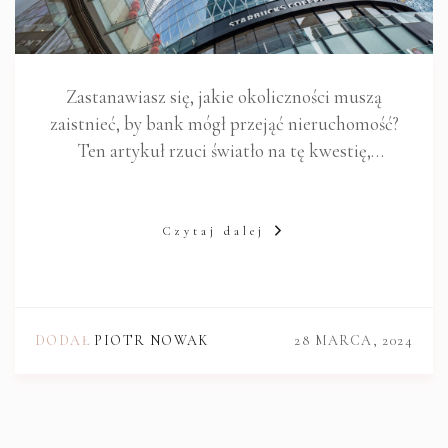
Zastanawiasz się, jakie okoliczności muszą
zaistnieć, by bank mógł przejąć nieruchomość?
Ten artykuł rzuci światło na tę kwestię,
prezentując główne przyczyny, dla których
instytucje finansowe mogą zdecydować się na tak
radykalny krok. Postaramy się przybliżyć ten
Czytaj dalej
proces w sposób zrozumiały,…
DODAŁ
PIOTR NOWAK
28 MARCA, 2024