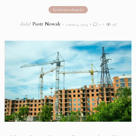
Rynek nieruchomości
dodał
Piotr Nowak
2 marca, 2024
0
98