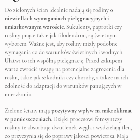
Do zielonych ścian idealnie nadają się rośliny
o
niewielkich wymaganiach pielęgnacyjnych i
umiarkowanym wzroście
. Sukulenty, paprotki czy
rośliny pnące takie jak filodendron, są świetnym
wyborem. Ważne jest, aby rośliny miały podobne
wymagania co do warunków świetlnych i wodnych.
Ułatwi to ich wspólną pielęgnację. Przed zakupem
warto zwrócić uwagę na potencjalne zagrożenia dla
roślin, takie jak szkodniki czy choroby, a także na ich
zdolność do adaptacji do warunków panujących w
mieszkaniu.
Zielone ściany mają
pozytywny wpływ na mikroklimat
w pomieszczeniach
. Dzięki procesowi fotosyntezy
rośliny te absorbuje dwutlenek węgla i wydzielają tlen,
co przyczynia się do poprawy jakości powietrza. Mają