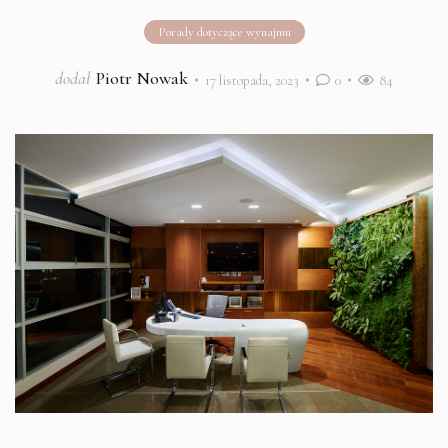
Porady dotyczące wynajmu
dodał
Piotr Nowak
17 listopada, 2023
0
84