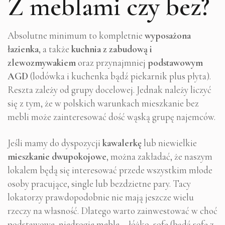
Z meblami czy bez?
Absolutne minimum to kompletnie
wyposażona
łazienka
, a także
kuchnia z zabudową i
zlewozmywakiem
oraz przynajmniej
podstawowym
AGD
(lodówka i kuchenka bądź piekarnik plus płyta).
Reszta zależy od grupy docelowej. Jednak należy liczyć
się z tym, że w polskich warunkach mieszkanie bez
mebli może zainteresować dość wąską grupę najemców.
Jeśli mamy do dyspozycji
kawalerkę
lub niewielkie
mieszkanie dwupokojowe
, można zakładać, że naszym
lokalem będą się interesować przede wszystkim młode
osoby pracujące, single lub bezdzietne pary. Tacy
lokatorzy prawdopodobnie nie mają jeszcze wielu
rzeczy na własność. Dlatego warto zainwestować w choć
podstawowe, niedrogie meble – łóżko, sofę (bądź sofę z