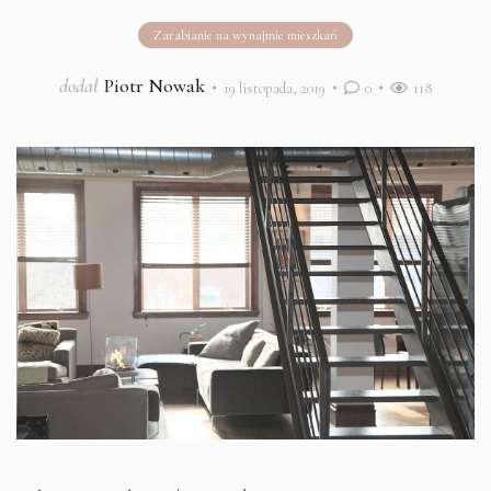
Zarabianie na wynajmie mieszkań
dodał
Piotr Nowak
19 listopada, 2019
0
118