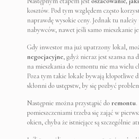
Następnym etapem jest
oszacowanie, jak
kosztów. Pod tym względem często korzys
naprawdę wysokie ceny. Jednak tu należy 
nabywców, nawet jeśli samo mieszkanie je
Gdy inwestor ma już upatrzony lokal, moż
negocjacyjne
, gdyż nieraz jest szansa na
na mieszkania do remontu nie ma wielu c
Poza tym takie lokale bywają kłopotliwe d
skłonni do ustępstw, by się pozbyć proble
Następnie można przystąpić do
remontu
.
pomieszczeniami trzeba się zająć w pierwsz
okien, chyba że istniejące są szczególnie a