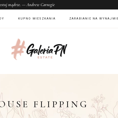
nwestuj mądrze. — Andrew Carnegie
DY
KUPNO MIESZKANIA
ZARABIANIE NA WYNAJMI
OUSE FLIPPING