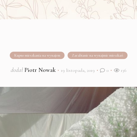
Kupno mieszkania na wynajem
Zarabianie na wynajmie mieszkań
dodał
Piotr Nowak
19 listopada, 2019
0
136