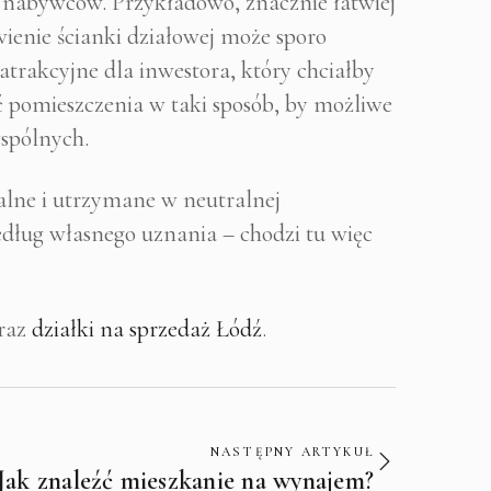
 nabywców. Przykładowo, znacznie łatwiej
enie ścianki działowej może sporo
atrakcyjne dla inwestora, który chciałby
pomieszczenia w taki sposób, by możliwe
wspólnych.
lne i utrzymane w neutralnej
edług własnego uznania – chodzi tu więc
raz
działki na sprzedaż Łódź
.
NASTĘPNY ARTYKUŁ
Jak znaleźć mieszkanie na wynajem?