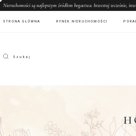
Nieruchomości
są najlepszym źródłem bogactwa. Inwestuj wcześnie, i
STRONA GŁÓWNA
RYNEK NIERUCHOMOŚCI
PORA
H