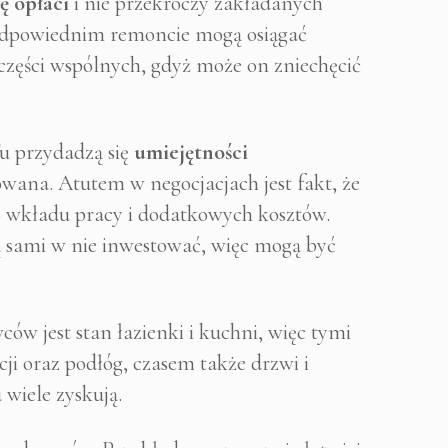
ę opłaci
i nie przekroczy zakładanych
 odpowiednim remoncie mogą osiągać
części wspólnych, gdyż może on zniechęcić
Tu przydadzą się
umiejętności
kowana. Atutem w negocjacjach jest fakt, że
o wkładu pracy i dodatkowych kosztów.
ogą sami w nie inwestować, więc mogą być
ów jest stan łazienki i kuchni, więc tymi
cji oraz podłóg, czasem także drzwi i
 wiele zyskują.