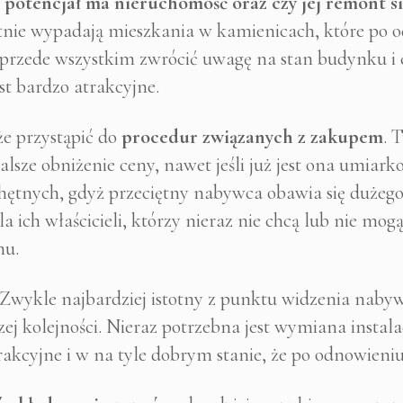
i potencjał ma nieruchomość oraz czy jej remont si
tnie wypadają mieszkania w kamienicach, które po
przede wszystkim zwrócić uwagę na stan budynku i 
st bardzo atrakcyjne.
e przystąpić do
procedur związanych z zakupem
. 
 dalsze obniżenie ceny, nawet jeśli już jest ona umiar
hętnych, gdyż przeciętny nabywca obawia się dużeg
la ich właścicieli, którzy nieraz nie chcą lub nie m
mu.
 Zwykle najbardziej istotny z punktu widzenia nabywc
ej kolejności. Nieraz potrzebna jest wymiana instala
trakcyjne i w na tyle dobrym stanie, że po odnowieniu