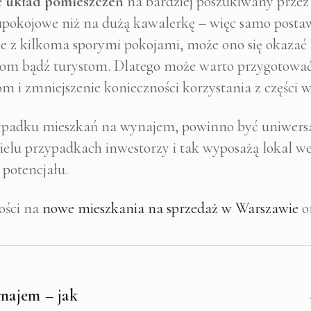
ć układ pomieszczeń
na bardziej poszukiwany przez
pokojowe niż na dużą kawalerkę – więc samo postawi
nie z kilkoma sporymi pokojami, może ono się okazać 
om bądź turystom. Dlatego może warto przygotować 
m i zmniejszenie konieczności korzystania z części 
zypadku mieszkań na wynajem, powinno być uniwersa
wielu przypadkach inwestorzy i tak wyposażą lokal w
 potencjału.
ości na
nowe mieszkania na sprzedaż w Warszawie
o
ynajem – jak